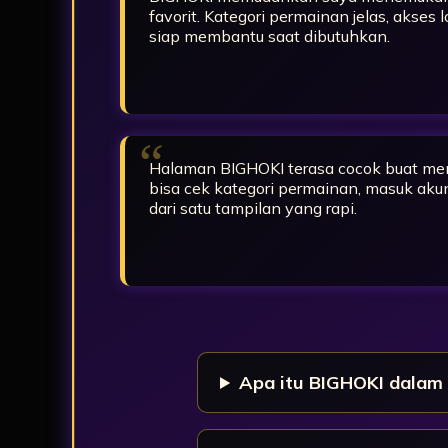
favorit. Kategori permainan jelas, akses l
siap membantu saat dibutuhkan.
Halaman BIGHOKI terasa cocok buat menc
bisa cek kategori permainan, masuk aku
dari satu tampilan yang rapi.
Apa itu BIGHOKI dalam 