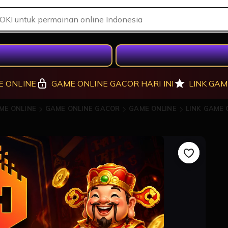
E ONLINE
GAME ONLINE GACOR HARI INI
LINK GAM
ME ONLINE
GAME ONLINE GACOR
GAME ONLINE
LINK GAME 