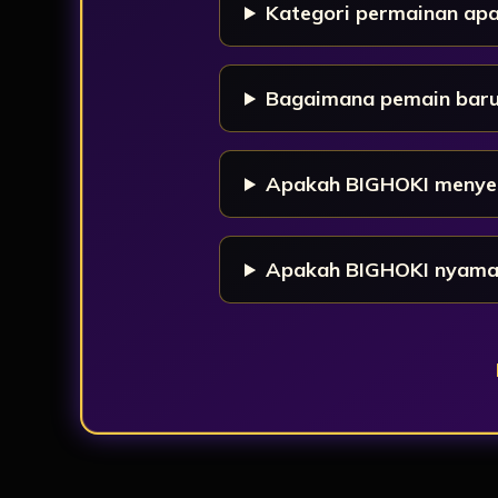
Kategori permainan apa
Bagaimana pemain baru
Apakah BIGHOKI menyed
Apakah BIGHOKI nyaman