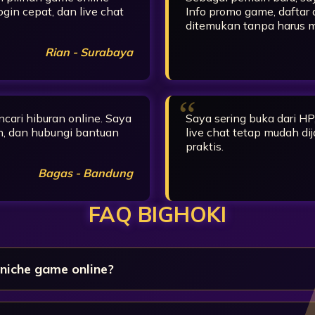
ogin cepat, dan live chat
Info promo game, daftar
ditemukan tanpa harus
Rian - Surabaya
ari hiburan online. Saya
Saya sering buka dari HP,
n, dan hubungi bantuan
live chat tetap mudah di
praktis.
Bagas - Bandung
FAQ BIGHOKI
niche game online?