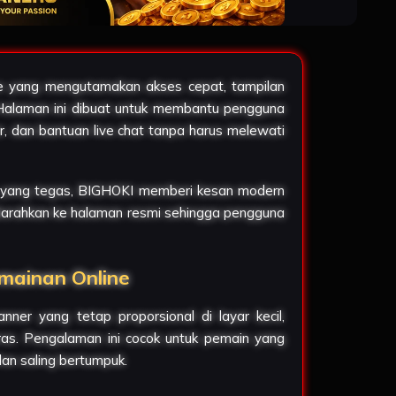
ne yang mengutamakan akses cepat, tampilan
Halaman ini dibuat untuk membantu pengguna
r, dan bantuan live chat tanpa harus melewati
as yang tegas, BIGHOKI memberi kesan modern
diarahkan ke halaman resmi sehingga pengguna
mainan Online
nner yang tetap proporsional di layar kecil,
tras. Pengalaman ini cocok untuk pemain yang
an saling bertumpuk.