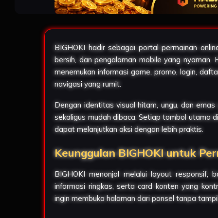
BIGHOKI hadir sebagai portal permainan onli
bersih, dan pengalaman mobile yang nyaman. 
menemukan informasi game, promo, login, dafta
navigasi yang rumit.
Dengan identitas visual hitam, ungu, dan em
sekaligus mudah dibaca. Setiap tombol utama 
dapat melanjutkan aksi dengan lebih praktis.
Keunggulan BIGHOKI untuk Per
BIGHOKI menonjol melalui layout responsif, ba
informasi ringkas, serta card konten yang kon
ingin membuka halaman dari ponsel tanpa tampil