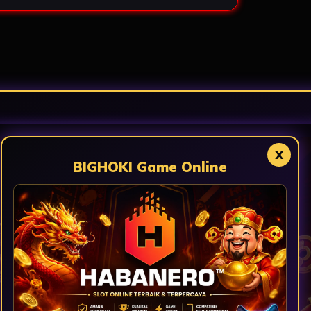
X
BIGHOKI Game Online