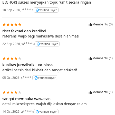
BIGHOKI sukses menyajikan topik rumit secara ringan
18 Sep 2026
,
r*****a
Verified Buyer
Membantu (
0
)
riset faktual dan kredibel
referensi wajib bagi mahasiswa desain animasi
22 Sep 2026
,
w*****u
Verified Buyer
Membantu (
1
)
kualitas jurnalistik luar biasa
artikel bersih dari klikbait dan sangat edukatif
05 Oct 2026
,
s*****i
Verified Buyer
Membantu (
1
)
sangat membuka wawasan
detail mikroekspresi wajah dijelaskan dengan tajam
14 Oct 2026
,
a*****n
Verified Buyer