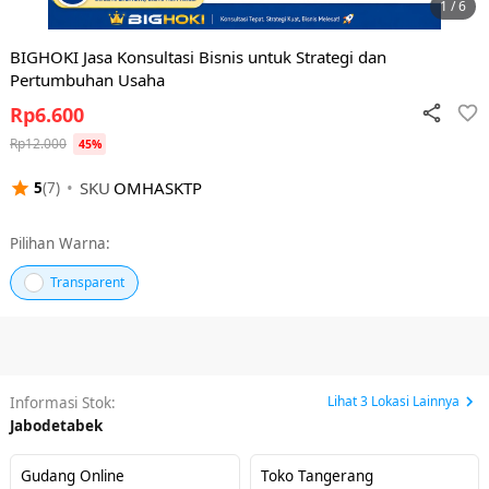
1 / 6
BIGHOKI Jasa Konsultasi Bisnis untuk Strategi dan
Pertumbuhan Usaha
Rp
6.600
Rp
12.000
45
%
•
SKU
OMHASKTP
5
(
7
)
Pilihan Warna:
Transparent
Lihat
3
Lokasi Lainnya
Informasi Stok:
Jabodetabek
Gudang Online
Toko Tangerang