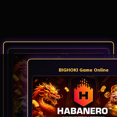
Loading...
BIGHOKI Game Online