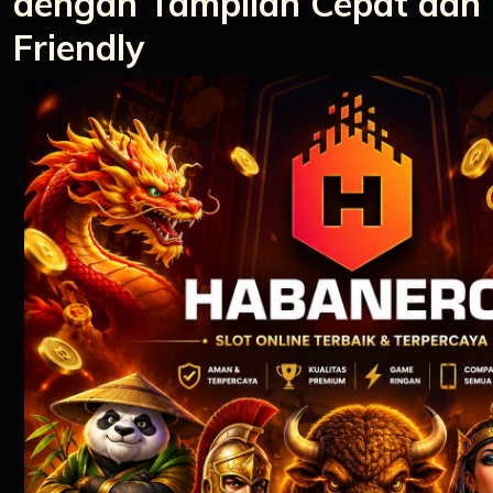
dengan Tampilan Cepat dan 
Friendly