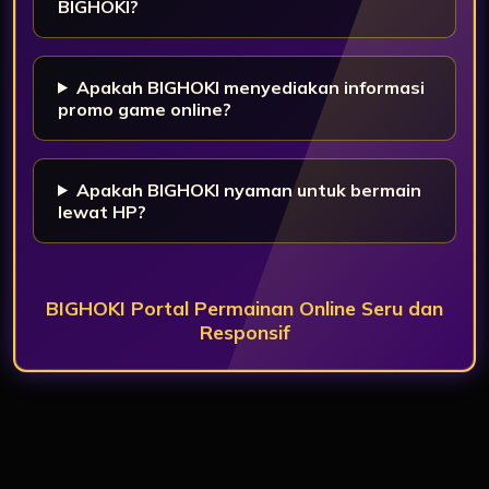
BIGHOKI?
Apakah BIGHOKI menyediakan informasi
promo game online?
Apakah BIGHOKI nyaman untuk bermain
lewat HP?
BIGHOKI Portal Permainan Online Seru dan
Responsif