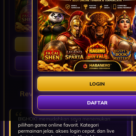
LOGIN
DAFTAR
LOGIN
Review Pengguna BIGHOKI
DAFTAR
BIGHOKI memudahkan saya menemukan
pilihan game online favorit. Kategori
permainan jelas, akses login cepat, dan live