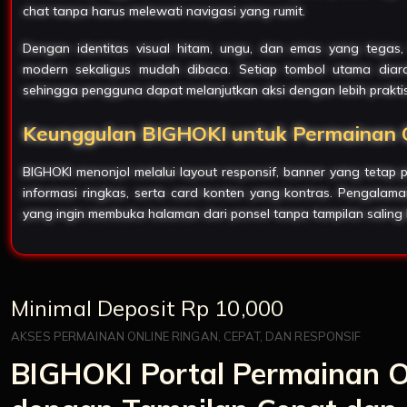
chat tanpa harus melewati navigasi yang rumit.
Dengan identitas visual hitam, ungu, dan emas yang tegas
modern sekaligus mudah dibaca. Setiap tombol utama diar
sehingga pengguna dapat melanjutkan aksi dengan lebih praktis
Keunggulan BIGHOKI untuk Permainan 
BIGHOKI menonjol melalui layout responsif, banner yang tetap pr
informasi ringkas, serta card konten yang kontras. Pengalama
yang ingin membuka halaman dari ponsel tanpa tampilan saling
Price:
Minimal Deposit Rp 10,000
AKSES PERMAINAN ONLINE RINGAN, CEPAT, DAN RESPONSIF
BIGHOKI Portal Permainan O