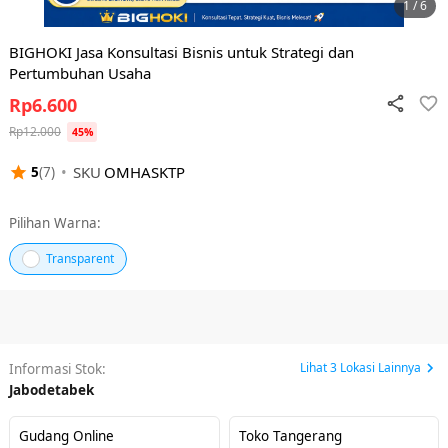
1 / 6
BIGHOKI Jasa Konsultasi Bisnis untuk Strategi dan
Pertumbuhan Usaha
Rp
6.600
Rp
12.000
45
%
•
SKU
OMHASKTP
5
(
7
)
Pilihan Warna:
Transparent
Lihat
3
Lokasi Lainnya
Informasi Stok:
Jabodetabek
Gudang Online
Toko Tangerang