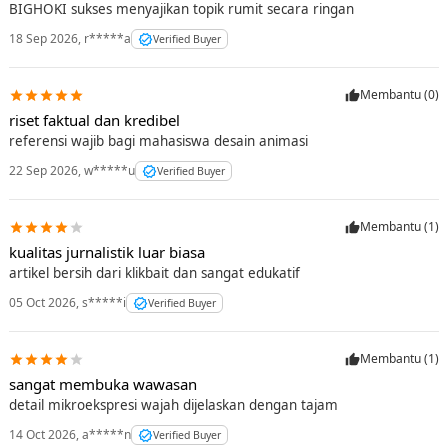
BIGHOKI sukses menyajikan topik rumit secara ringan
18 Sep 2026
,
r*****a
Verified Buyer
Membantu (
0
)
riset faktual dan kredibel
referensi wajib bagi mahasiswa desain animasi
22 Sep 2026
,
w*****u
Verified Buyer
Membantu (
1
)
kualitas jurnalistik luar biasa
artikel bersih dari klikbait dan sangat edukatif
05 Oct 2026
,
s*****i
Verified Buyer
Membantu (
1
)
sangat membuka wawasan
detail mikroekspresi wajah dijelaskan dengan tajam
14 Oct 2026
,
a*****n
Verified Buyer