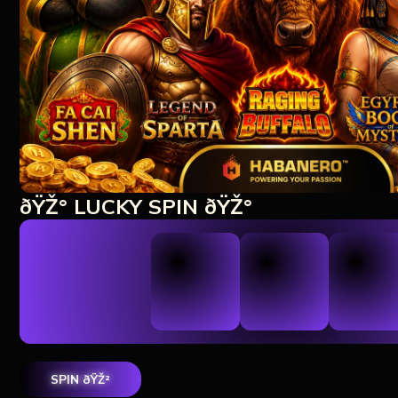
ðŸŽ° LUCKY SPIN ðŸŽ°
SPIN ðŸŽ²