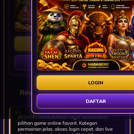
LOGIN
DAFTAR
LOGIN
Review Pengguna BIGHOKI
DAFTAR
BIGHOKI memudahkan saya menemukan
pilihan game online favorit. Kategori
permainan jelas, akses login cepat, dan live