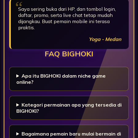
Saya sering buka dari HP, dan tombol login,
daftar, promo, serta live chat tetap mudah
dijangkau. Buat pemain mobile ini terasa
praktis.
Yoga - Medan
FAQ BIGHOKI
Apa itu BIGHOKI dalam niche game
online?
Kategori permainan apa yang tersedia di
BIGHOKI?
Bagaimana pemain baru mulai bermain di