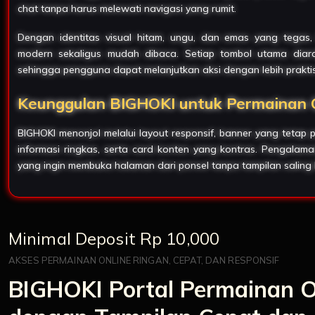
chat tanpa harus melewati navigasi yang rumit.
Dengan identitas visual hitam, ungu, dan emas yang tegas
modern sekaligus mudah dibaca. Setiap tombol utama diar
sehingga pengguna dapat melanjutkan aksi dengan lebih praktis
Keunggulan BIGHOKI untuk Permainan 
BIGHOKI menonjol melalui layout responsif, banner yang tetap pr
informasi ringkas, serta card konten yang kontras. Pengalama
yang ingin membuka halaman dari ponsel tanpa tampilan saling
Price:
Minimal Deposit Rp 10,000
AKSES PERMAINAN ONLINE RINGAN, CEPAT, DAN RESPONSIF
BIGHOKI Portal Permainan O