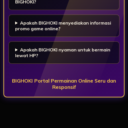
BIGHOKI?
Apakah BIGHOKI menyediakan informasi
promo game online?
Apakah BIGHOKI nyaman untuk bermain
lewat HP?
BIGHOKI Portal Permainan Online Seru dan
Responsif