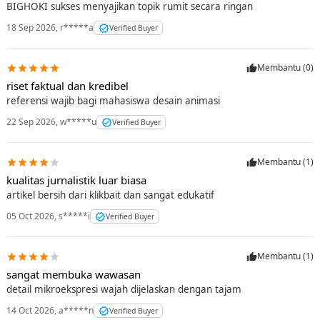
BIGHOKI sukses menyajikan topik rumit secara ringan
18 Sep 2026
,
r*****a
Verified Buyer
Membantu (
0
)
riset faktual dan kredibel
referensi wajib bagi mahasiswa desain animasi
22 Sep 2026
,
w*****u
Verified Buyer
Membantu (
1
)
kualitas jurnalistik luar biasa
artikel bersih dari klikbait dan sangat edukatif
05 Oct 2026
,
s*****i
Verified Buyer
Membantu (
1
)
sangat membuka wawasan
detail mikroekspresi wajah dijelaskan dengan tajam
14 Oct 2026
,
a*****n
Verified Buyer