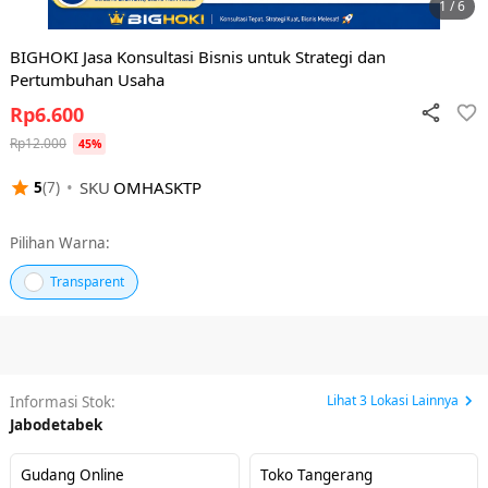
1 / 6
BIGHOKI Jasa Konsultasi Bisnis untuk Strategi dan
Pertumbuhan Usaha
Rp
6.600
Rp
12.000
45
%
•
SKU
OMHASKTP
5
(
7
)
Pilihan Warna:
Transparent
Lihat
3
Lokasi Lainnya
Informasi Stok:
Jabodetabek
Gudang Online
Toko Tangerang