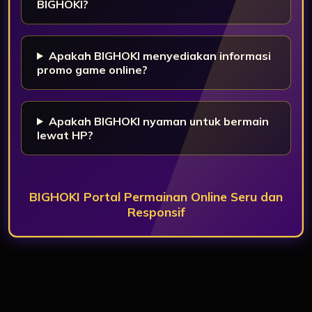
BIGHOKI?
Apakah BIGHOKI menyediakan informasi
promo game online?
Apakah BIGHOKI nyaman untuk bermain
lewat HP?
BIGHOKI Portal Permainan Online Seru dan
Responsif