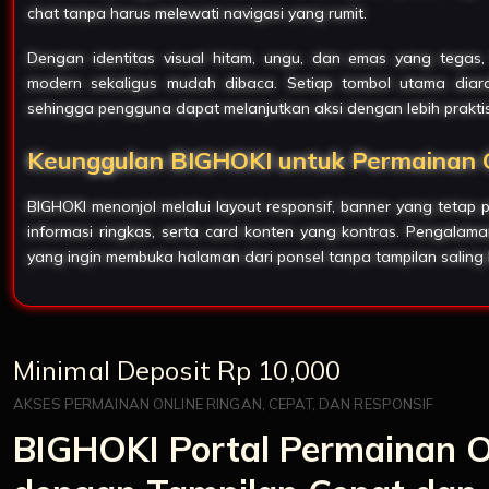
chat tanpa harus melewati navigasi yang rumit.
Dengan identitas visual hitam, ungu, dan emas yang tegas
modern sekaligus mudah dibaca. Setiap tombol utama diar
sehingga pengguna dapat melanjutkan aksi dengan lebih praktis
Keunggulan BIGHOKI untuk Permainan 
BIGHOKI menonjol melalui layout responsif, banner yang tetap pr
informasi ringkas, serta card konten yang kontras. Pengalama
yang ingin membuka halaman dari ponsel tanpa tampilan saling
Price:
Minimal Deposit Rp 10,000
AKSES PERMAINAN ONLINE RINGAN, CEPAT, DAN RESPONSIF
BIGHOKI Portal Permainan O