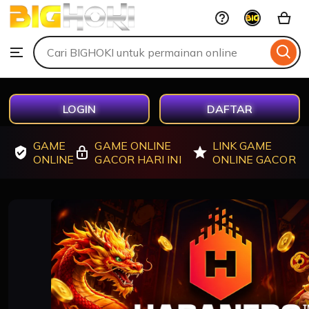
BIGHOKI
Skip
to
Search
Browse
ontent
for
items
or
shops
LOGIN
DAFTAR
GAME
GAME ONLINE
LINK GAME
ONLINE
GACOR HARI INI
ONLINE GACOR