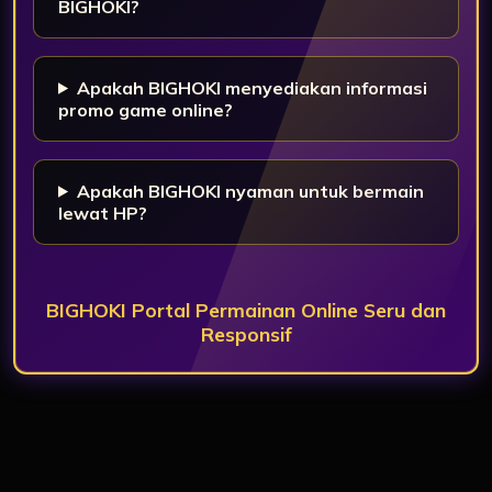
BIGHOKI?
Apakah BIGHOKI menyediakan informasi
promo game online?
Apakah BIGHOKI nyaman untuk bermain
lewat HP?
BIGHOKI Portal Permainan Online Seru dan
Responsif