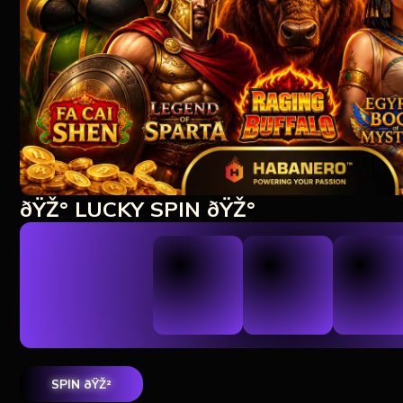
ðŸŽ° LUCKY SPIN ðŸŽ°
SPIN ðŸŽ²