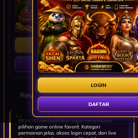
LOGIN
DAFTAR
LOGIN
Review Pengguna BIGHOKI
DAFTAR
BIGHOKI memudahkan saya menemukan
pilihan game online favorit. Kategori
permainan jelas, akses login cepat, dan live