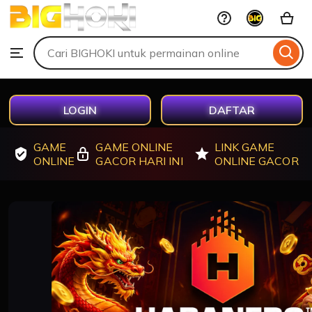
BIGHOKI
Skip
to
Search
Browse
ontent
for
items
or
shops
LOGIN
DAFTAR
GAME
GAME ONLINE
LINK GAME
ONLINE
GACOR HARI INI
ONLINE GACOR